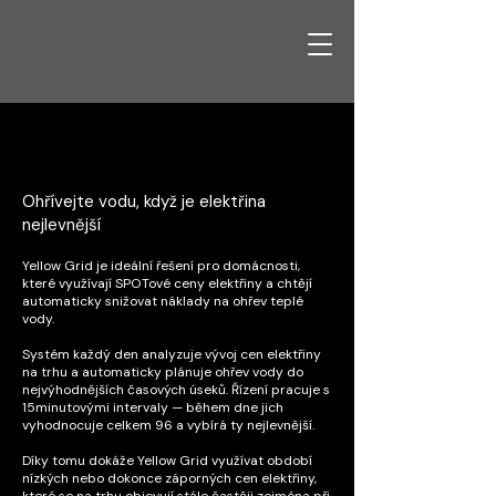
Domácnost se SPOT
cenami elektřiny
Ohřívejte vodu, když je elektřina
nejlevnější
Yellow Grid je ideální řešení pro domácnosti,
které využívají SPOTové ceny elektřiny a chtějí
automaticky snižovat náklady na ohřev teplé
vody.
Systém každý den analyzuje vývoj cen elektřiny
na trhu a automaticky plánuje ohřev vody do
nejvýhodnějších časových úseků. Řízení pracuje s
15minutovými intervaly — během dne jich
vyhodnocuje celkem 96 a vybírá ty nejlevnější.
Díky tomu dokáže Yellow Grid využívat období
nízkých nebo dokonce záporných cen elektřiny,