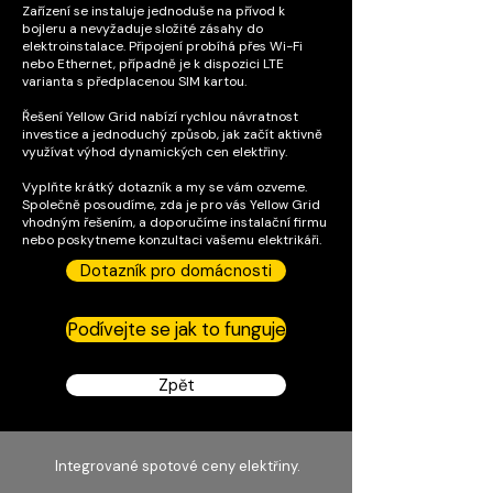
Zařízení se instaluje jednoduše na přívod k
bojleru a nevyžaduje složité zásahy do
elektroinstalace. Připojení probíhá přes Wi-Fi
nebo Ethernet, případně je k dispozici LTE
varianta s předplacenou SIM kartou.
Řešení Yellow Grid nabízí rychlou návratnost
investice a jednoduchý způsob, jak začít aktivně
využívat výhod dynamických cen elektřiny.
Vyplňte krátký dotazník a my se vám ozveme.
Společně posoudíme, zda je pro vás Yellow Grid
vhodným řešením, a doporučíme instalační firmu
nebo poskytneme konzultaci vašemu elektrikáři.
Dotazník pro domácnosti
Podívejte se jak to funguje
Zpět
Integrované spotové ceny elektřiny.