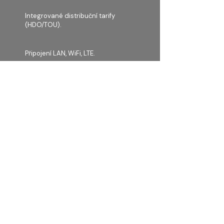
Integrované distribuční tarify
(HDO/TOU).
Připojení LAN, WiFi, LTE.
Kontakty
Yellow Grid a.s.
Formanská 296
149 00, Praha 4
Česká republika​
IČO:
233 55 522
DIČ: CZ
233 55 522
info@ygrid.eu
Menu
Home
Naše řešení