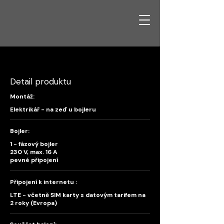
YG Heat 1HZ
Detail produktu
Montáž:
Elektrikář - na zeď u bojleru
Bojler:
1 - fázový bojler
230 V, max. 16 A
pevné připojení
Připojení k internetu :
LTE - včetně SIM karty s datovým tarifem na
2 roky (Evropa)