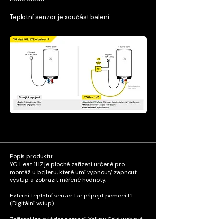
Teplotní senzor je součást balení.
YG Heat 1HZ - technická data
Popis produktu:
YG Heat 1HZ je ploché zařízení určené pro
montáž u bojleru, které umí vypnout/ zapnout
výstup a zobrazit měřené hodnoty.
Externí teplotní senzor lze připojit pomocí DI
(Digitální vstup).