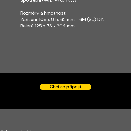
Spotřeba (Wh), výkon (W)
Rozměry a hmotnost:
Zařízení: 106 x 91 x 62 mm - 6M (SU) DIN
Balení: 125 x 73 x 204 mm
Chci se připojit