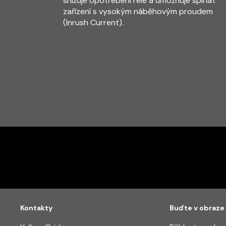
snižuje opotřebení relé a umožňuje spínat
zařízení s vysokým náběhovým proudem
(Inrush Current).
Kontakty
Buďte v obraze