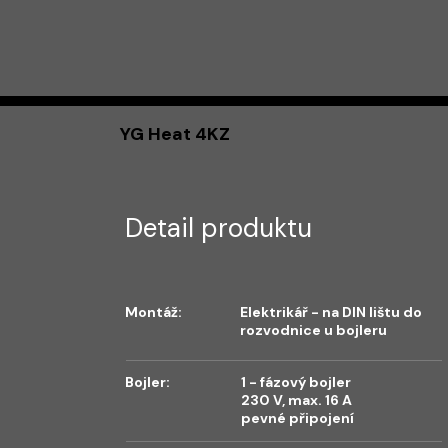
YG Heat 4KZ
Detail produktu
Montáž:
Elektrikář - na DIN lištu do
rozvodnice u bojleru
Bojler:
1 - fázový bojler
230 V, max. 16 A
pevné připojení