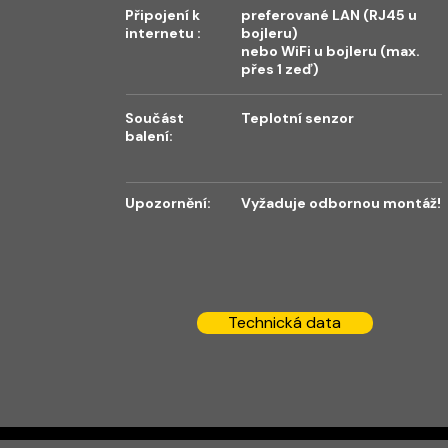
Připojení k
preferované LAN (RJ45 u
internetu :
bojleru)
nebo WiFi u bojleru (max.
přes 1 zeď)
Součást
Teplotní senzor
balení:
Upozornění:
Vyžaduje odbornou montáž!
Technická data