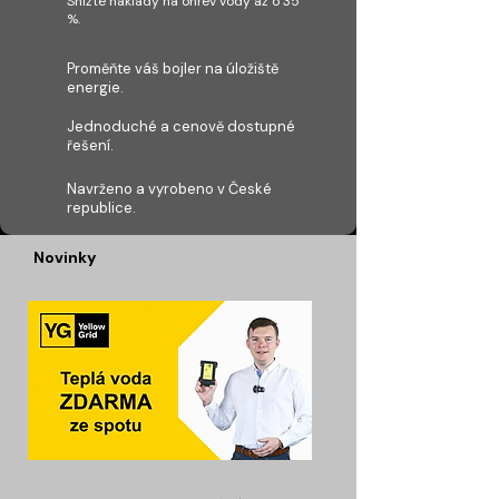
Snižte náklady na ohřev vody až o 35
%.
Proměňte váš bojler na úložiště
energie.
Jednoduché a cenově dostupné
řešení.
Navrženo a vyrobeno v České
republice.
Novinky